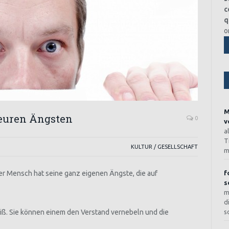
c
q
o
M
 euren Ängsten
0
v
a
T
KULTUR / GESELLSCHAFT
m
der Mensch hat seine ganz eigenen Ängste, die auf
f
s
m
d
eiß. Sie können einem den Verstand vernebeln und die
s