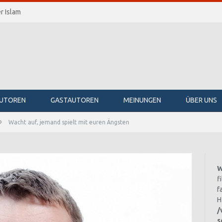
r Islam
UTOREN
GASTAUTOREN
MEINUNGEN
ÜBER UNS
»
Wacht auf, jemand spielt mit euren Ängsten
W
f
f
H
/
s