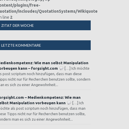
ontent/plugins/free-
uotation/incloudes/QuotationSystems/WikiquoteDE.php
n line
2
ZITAT DER WOCHE
LETZTE KOMMENTARE
edienkompetenz: Wie man selbst Manipulation
orbeugen kann – forgsight.com
[…] Ich möchte
ls post scriptum noch hinzufügen, dass man diese
ipps nicht nur für Recherchen benutzen sollte, sondern
an es sich zu einer Angewohnheit...
orgsight.com – Medienkompetenz: Wie man
elbst Manipulation vorbeugen kann
[…] Ich
öchte als post scriptum noch hinzufügen, dass man
iese Tipps nicht nur für Recherchen benutzen sollte,
ondern man es sich zu einer Angewohnheit...