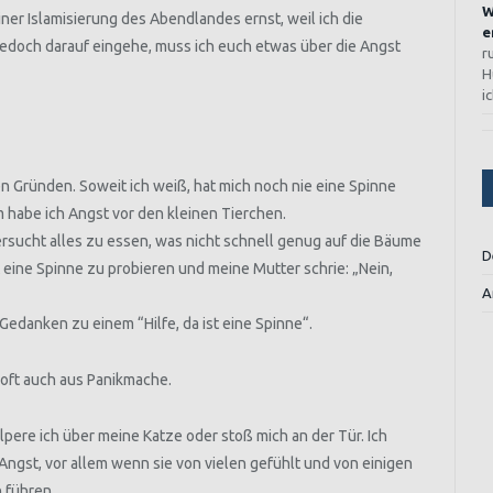
W
er Islamisierung des Abendlandes ernst, weil ich die
e
jedoch darauf eingehe, muss ich euch etwas über die Angst
r
H
i
n Gründen. Soweit ich weiß, hat mich noch nie eine Spinne
 habe ich Angst vor den kleinen Tierchen.
ersucht alles zu essen, was nicht schnell genug auf die Bäume
D
eine Spinne zu probieren und meine Mutter schrie: „Nein,
A
Gedanken zu einem “Hilfe, da ist eine Spinne“.
 oft auch aus Panikmache.
lpere ich über meine Katze oder stoß mich an der Tür. Ich
ngst, vor allem wenn sie von vielen gefühlt und von einigen
 führen.