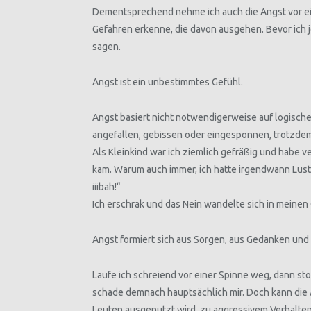
Dementsprechend nehme ich auch die Angst vor ein
Gefahren erkenne, die davon ausgehen. Bevor ich 
sagen.
Angst ist ein unbestimmtes Gefühl.
Angst basiert nicht notwendigerweise auf logische
angefallen, gebissen oder eingesponnen, trotzdem
Als Kleinkind war ich ziemlich gefräßig und habe v
kam. Warum auch immer, ich hatte irgendwann Lust 
iiibäh!“
Ich erschrak und das Nein wandelte sich in meinen 
Angst formiert sich aus Sorgen, aus Gedanken und
Laufe ich schreiend vor einer Spinne weg, dann sto
schade demnach hauptsächlich mir. Doch kann die A
Leuten ausgenutzt wird, zu aggressivem Verhalten