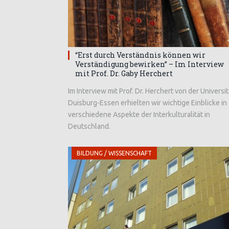
“Erst durch Verständnis können wir
Verständigung bewirken” – Im Interview
mit Prof. Dr. Gaby Herchert
Im Interview mit Prof. Dr. Herchert von der Universit
Duisburg-Essen erhielten wir wichtige Einblicke in
verschiedene Aspekte der Interkulturalität in
Deutschland.
BILDUNG / WISSENSCHAFT