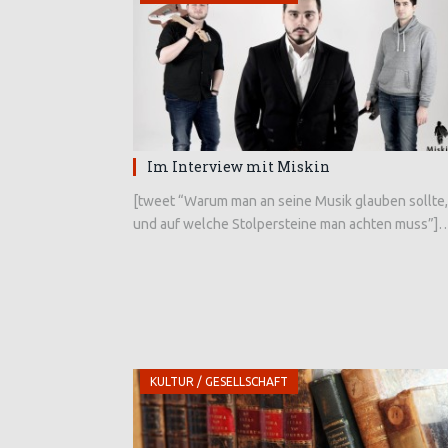
Im Interview mit Miskin
[tweet “Warum man an seine Musik glauben sollte,
und auf welche Stolpersteine man achten muss”]
KULTUR / GESELLSCHAFT