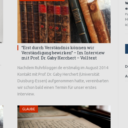
W
e
r
H
i
“Erst durch Verständnis können wir
Verständigung bewirken” – Im Interview
mit Prof. Dr. Gaby Herchert – Volltext
…
D
Nachdem Ruhrblogger.de erstmalig im August 2014
Kontakt mit Prof. Dr. Gaby Herchert (Universität
A
Duisburg-Essen) aufgenommen hatte, vereinbarten
wir schon bald einen Termin für unser erstes
Interview.
GLAUBE