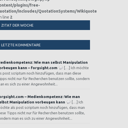
ontent/plugins/free-
uotation/incloudes/QuotationSystems/WikiquoteDE.php
n line
2
ZITAT DER WOCHE
LETZTE KOMMENTARE
edienkompetenz: Wie man selbst Manipulation
orbeugen kann – forgsight.com
[…] Ich möchte
ls post scriptum noch hinzufügen, dass man diese
ipps nicht nur für Recherchen benutzen sollte, sondern
an es sich zu einer Angewohnheit...
orgsight.com – Medienkompetenz: Wie man
elbst Manipulation vorbeugen kann
[…] Ich
öchte als post scriptum noch hinzufügen, dass man
iese Tipps nicht nur für Recherchen benutzen sollte,
ondern man es sich zu einer Angewohnheit...