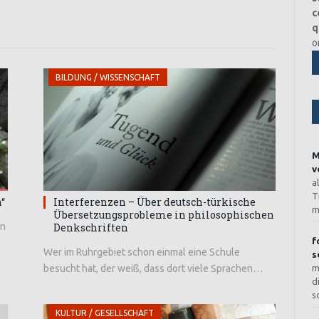
c
q
o
BILDUNG / WISSENSCHAFT
M
v
a
T
“
Interferenzen – Über deutsch-türkische
m
Übersetzungsprobleme in philosophischen
rn
Denkschriften
f
Wer im Ruhrgebiet schon einmal eine Schule
s
besucht hat, der weiß, dass dort viele Sprachen…
m
d
s
KULTUR / GESELLSCHAFT