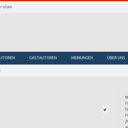
r Islam
UTOREN
GASTAUTOREN
MEINUNGEN
ÜBER UNS
l
W
f
f
Twitter
H
/
s