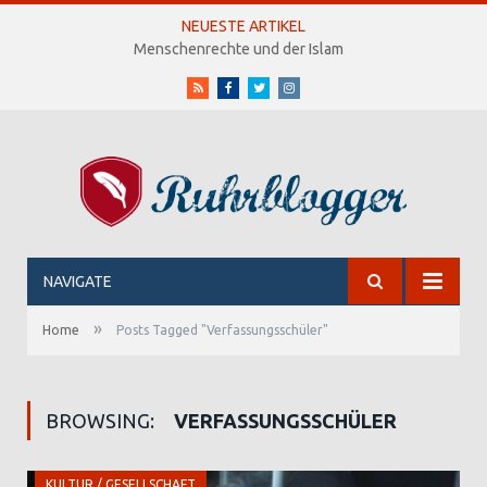
NEUESTE ARTIKEL
Menschenrechte und der Islam
RSS
Facebook
Twitter
Instagram
NAVIGATE
»
Home
Posts Tagged "Verfassungsschüler"
BROWSING:
VERFASSUNGSSCHÜLER
KULTUR / GESELLSCHAFT