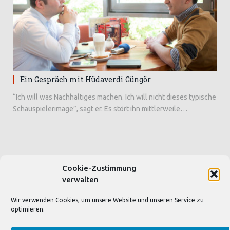
Ein Gespräch mit Hüdaverdi Güngör
“Ich will was Nachhaltiges machen. Ich will nicht dieses typische
Schauspielerimage”, sagt er. Es stört ihn mittlerweile…
Cookie-Zustimmung
SEITEN & BLOGS
verwalten
Wir verwenden Cookies, um unsere Website und unseren Service zu
Deutsch-Türkisches Journal
optimieren.
Angela Gädes blog