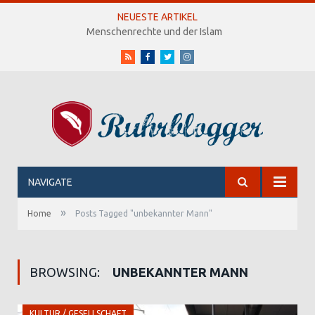
NEUESTE ARTIKEL
Menschenrechte und der Islam
RSS
Facebook
Twitter
Instagram
NAVIGATE
»
Home
Posts Tagged "unbekannter Mann"
BROWSING:
UNBEKANNTER MANN
KULTUR / GESELLSCHAFT