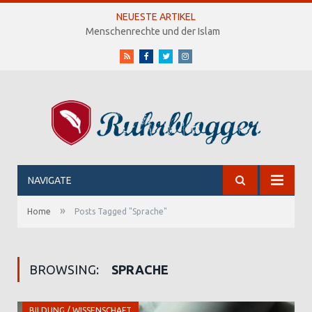
NEUESTE ARTIKEL
Menschenrechte und der Islam
RSS
Facebook
Twitter
Instagram
NAVIGATE
»
Home
Posts Tagged "Sprache"
BROWSING:
SPRACHE
BILDUNG / WISSENSCHAFT