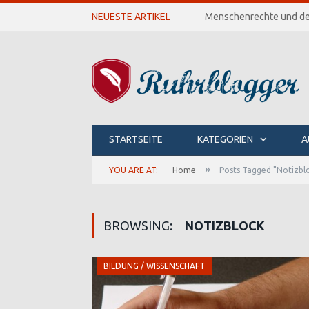
NEUESTE ARTIKEL
Menschenrechte und de
STARTSEITE
KATEGORIEN
A
»
YOU ARE AT:
Home
Posts Tagged "Notizbl
BROWSING:
NOTIZBLOCK
BILDUNG / WISSENSCHAFT