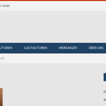
r Islam
UTOREN
GASTAUTOREN
MEINUNGEN
ÜBER UNS
ock"
D
A