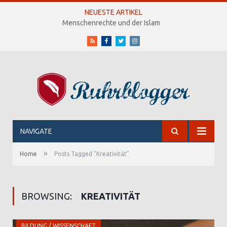
NEUESTE ARTIKEL
Menschenrechte und der Islam
RSS
Facebook
Twitter
Instagram
NAVIGATE
»
Home
Posts Tagged "Kreativität"
BROWSING:
KREATIVITÄT
BILDUNG / WISSENSCHAFT