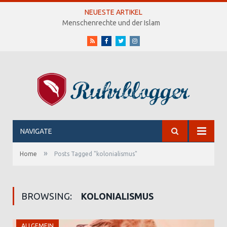
NEUESTE ARTIKEL
Menschenrechte und der Islam
RSS
Facebook
Twitter
Instagram
NAVIGATE
»
Home
Posts Tagged "kolonialismus"
BROWSING:
KOLONIALISMUS
ALLGEMEIN