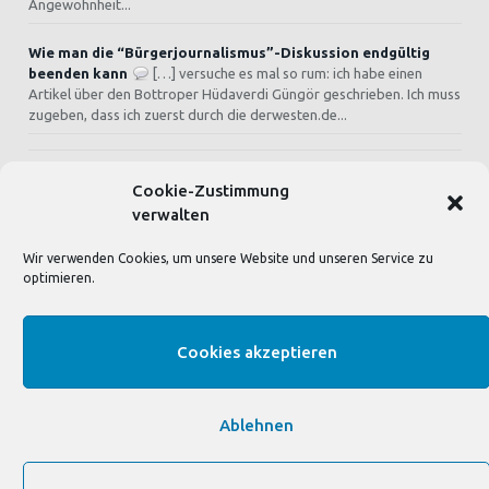
Angewohnheit...
Wie man die “Bürgerjournalismus”-Diskussion endgültig
beenden kann
[…] versuche es mal so rum: ich habe einen
Artikel über den Bottroper Hüdaverdi Güngör geschrieben. Ich muss
zugeben, dass ich zuerst durch die derwesten.de...
Cookie-Zustimmung
SEITEN & BLOGS
verwalten
Wir verwenden Cookies, um unsere Website und unseren Service zu
Deutsch-Türkisches Journal
optimieren.
Angela Gädes blog
Cookies akzeptieren
Ablehnen