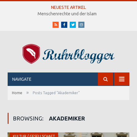
NEUESTE ARTIKEL
Menschenrechte und der Islam
RSS
Facebook
Twitter
Instagram
NAVIGATE
»
Home
Posts Tagged "Akademiker"
BROWSING:
AKADEMIKER
KULTUR / GESELLSCHAFT