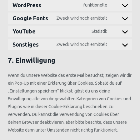
WordPress
funktionelle
Consent
to
Google Fonts
Zweck wird noch ermittelt
Consent
service
to
YouTube
Statistik
wordpress
Consent
service
to
Sonstiges
Zweck wird noch ermittelt
google-
Consent
service
fonts
to
youtube
7. Einwilligung
service
sonstiges
Wenn du unsere Website das erste Mal besuchst, zeigen wir dir
ein Pop-Up mit einer Erklärung über Cookies. Sobald du auf
„Einstellungen speichern“ klickst, gibst du uns deine
Einwilligung alle von dir gewählten Kategorien von Cookies und
Plugins wie in dieser Cookie-Erklärung beschrieben zu
verwenden. Du kannst die Verwendung von Cookies über
deinen Browser deaktivieren, aber bitte beachte, dass unsere
Website dann unter Umständen nicht richtig funktioniert.